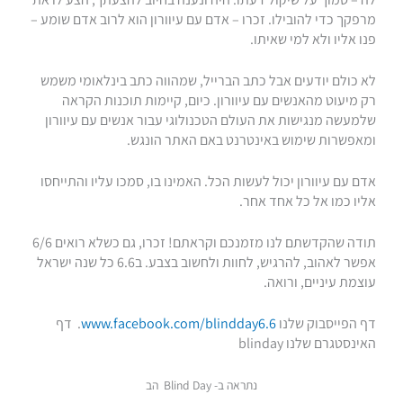
מרפקך כדי להובילו. זכרו – אדם עם עיוורון הוא לרוב אדם שומע –
פנו אליו ולא למי שאיתו.
לא כולם יודעים אבל כתב הברייל, שמהווה כתב בינלאומי משמש
רק מיעוט מהאנשים עם עיוורון. כיום, קיימות תוכנות הקראה
שלמעשה מנגישות את העולם הטכנולוגי עבור אנשים עם עיוורון
ומאפשרות שימוש באינטרנט באם האתר הונגש.
אדם עם עיוורון יכול לעשות הכל. האמינו בו, סמכו עליו והתייחסו
אליו כמו אל כל אחד אחר.
תודה שהקדשתם לנו מזמנכם וקראתם! זכרו, גם כשלא רואים 6/6
אפשר לאהוב, להרגיש, לחוות ולחשוב בצבע. ב6.6 כל שנה ישראל
עוצמת עיניים, ורואה.
דף הפייסבוק שלנו
www.facebook.com/blindday6.6
. דף
האינסטגרם שלנו blinday
נתראה ב- Blind Day הב