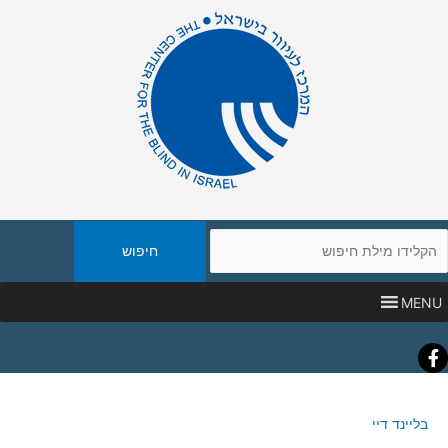
יפוש
אתר
MENU
Faceboo
בליינד דיי