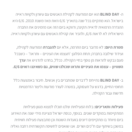
ה-
BLIND DAY
הוא יום המודעות לקהילת האנשים עם עיוורון ולקויות ראייה
בישראל. הוא מתקיים בכל שנה בתאריך 6/6 וזאת מאז משנת 2010. 6/6 היא
ההגדרה הרפואית לראייה תקינה; ודווקא ביום הזה אנו מזמינים את החברה
הישראלית לא לראות 6/6, ולהכיר את קהילת האנשים עם עיוורון ולקויות ראייה.
מטרת היום
:
לא מדובר ביום התרמה, אלא יום
להגברת
המודעות לקהילה,
ועידוד שילובה בחברה; תחת הסלוגן: 'תעצמו את העיניים – ותראו!' – כשבכל
פעם נבקש להראות פן נוסף בחיי הקהילה. ככלל, בחרנו להדגיש את
ערך
השוויון – עצמו את העיניים ותראו שכולנו שווים, גם כשאיננו רואים 6/6
.
ב-
BLIND DAY
נתייחס ל'דברים שמחברים בין אנשים'. חיבור באמצעות כלל
תחומי החיים, בדגש על תעסוקה, במטרה לעורר מודעות וליצור הזדמנויות
חדשות עבור הקהילה.
פעילות ותאריכים
:
בלוח הפעילויות שלנו תוכלו למצוא מגוון פעילויות
המתקיימות במוקדים שונים. בנוסף, כנסת ישראל מציינת מידי שנה את האירוע
ביום מיוחד בו מתקיימים דיונים בוועדות השונות וכן מתבצעת פעילות חוויתית
במשכן בשיתוף עם ח"כים ושרים. אנו שואפים לחשיפה תקשורתית רחבה ואליה