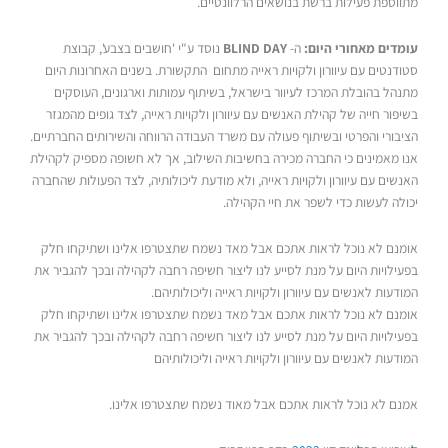
מתווספת פעילות ברשת בנושאים הרלוונטיים.
עומדים מאחורי היום
:
ה-
BLIND DAY
נוסד ע"י 'חושבים בצבע', קבוצת
סטודנטים עם עיוורון ולקויות ראייה מתחום התקשורת. בשנים האחרונות היום
מתנהל בהובלת המרכז לעיוור בישראל, בשיתוף עמותות וארגונים, העוסקים
בשיפור חייה של קהילת האנשים עם עיוורון ולקויות ראייה, לצד גופים מהמגזר
הציבורי והפרטי ובשיתוף פעולה עם משרד העבודה הרווחה והשירותים החברתיים.
אנו מאמינים כי החברה מכירה בחשיבות השילוב, אך לא חשופה מספיק לקהילת
האנשים עם עיוורון ולקויות ראייה, ולא מודעת ליכולותיה, לצד הפעולות שהחברה
יכולה לעשות כדי לשפר את חיי הקהילה.
אומנם לא נוכל לראות אתכם אבל מאד נשמח שתצטרפו אלינו ושתיקחו חלק
בפעילויות היום על מנת לסייע לנו ליצור חשיפה רחבה לקהילה ובכך להגביר את
המודעות לאנשים עם עיוורון ולקויות ראייה וליכולותיהם.
אומנם לא נוכל לראות אתכם אבל מאד נשמח שתצטרפו אלינו ושתיקחו חלק
בפעילויות היום על מנת לסייע לנו ליצור חשיפה רחבה לקהילה ובכך להגביר את
המודעות לאנשים עם עיוורון ולקויות ראייה וליכולותיהם
אמנם לא נוכל לראות אתכם אבל מאוד נשמח שתצטרפו אלינו.