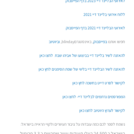
לאירועי הבליינד דיי 2023 בדף הפייסבוק
ללוח אירועי בליינד דיי 2021
לאירועי הבליינד דיי 2021 בדף הפייסבוק
חפשו אותנו
בפייסבוק
, באינסטגרםblinday,
וביוטיוב
להאזנה לשיר בליינד דיי בביצועו של אביהו שבת לחצו כאן
להאזנה לשיר הבליינד דיי בליווי של שפת הסימנים לחץ כאן
לקישור לסרט דייט בחשכה לחץ כאן
המפורסמים נרתמים לבליינד דיי- לחצו כאן
לקישור לערוץ היוטיוב לחצו כאן
נשמח לספר לכם כמה עובדות על ציבור העיוורים ולקויי הראייה בישראל:
בישראל כ 24,500 בעלי תעודות עיוור שמהווים כ 3.3 פרומיל