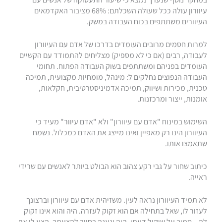
עיוורון עולה ככל שעולה השכלתם: 68% מציבור האקדמאים
העיוורים משתתפים בכוח העבודה במשק.
למרות חסמים מרובים העומדים בדרכו של אדם עם העיוורון
לעבודה, רבים (אם כי לא מספיק) מצליחים להתמודד עם הקשיים
העומדים בפניהם ומשתתפים בשוק העבודה הפתוח. תחומי
העבודה הנפוצים נחלקים ל: מינהל, מומחיות מקצועית, תמיכה
טכנית, מכירות ושיווק, תמיכה אדמיניסטרטיבית, חקלאות,
אומנות, ייצור ומרכזנות.
השימוש במינוח "אדם עם עיוורון" ולא "אדם עיוור" מעיד כי
העיוורון הינו רק מאפיין ואינו מייצג את האדם כמכלול. נשמח
שתאמצו אותו.
כיתוב שחור על גבי רקע צהוב הוא הבולט ביותר לאנשים עם שרידי
ראייה.
לא תמיד העיוורון נראה לעין. משזיהית אדם עם עיוורון וברצונך
לעזור לו, שאל בתחילה אם הוא זקוק לעזרה. היה והוא אינו זקוק
לה – סמוך על שיקול דעתו. היה ונענה בחיוב להצעתך, הצע לו את