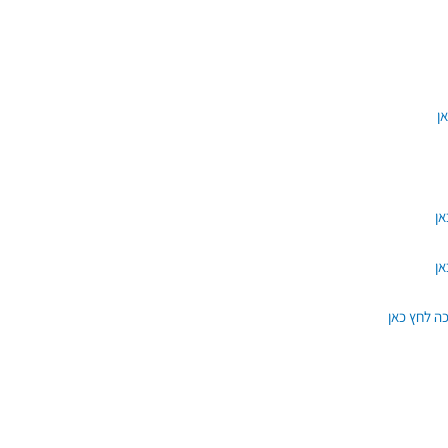
אן
אן
כה לחץ כאן