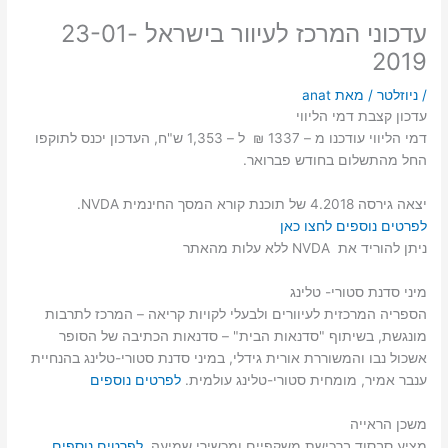
עדכוני המרכז לעיוור בישראל 23-01-
2019
/
ניוזלטר
/ מאת
anat
עדכון קצבת דמי הליווי
דמי הליווי עודכנו מ – 1337 ₪ ל – 1,353 ש"ח, העדכון יכנס לתוקפו
החל מהתשלום בחודש פברואר.
יצאה גירסה 4.2018 של תוכנת קורא המסך החינמית NVDA.
לפרטים נוספים לחצו כאן
ניתן להוריד את NVDA ללא עלות מהאתר
מיני סדנת סטורי- טלינג
הספריה המרכזית לעיוורים ולבעלי לקויות קריאה – המרכז לתרבות
מונגשת, בשיתוף "סדנאות הבית" – סדנאות הכתיבה של הסופר
אשכול נבו והמשוררת אורית גידלי, במיני סדנת סטורי-טלינג בהנחיית
ענבר אמיר, מומחית סטורי-טלינג עולמית.
לפרטים נוספים
משכן הראייה
מציע סבסוד ברכישת משקפיים ומכשירי שמיעה,
לפרטים נוספים