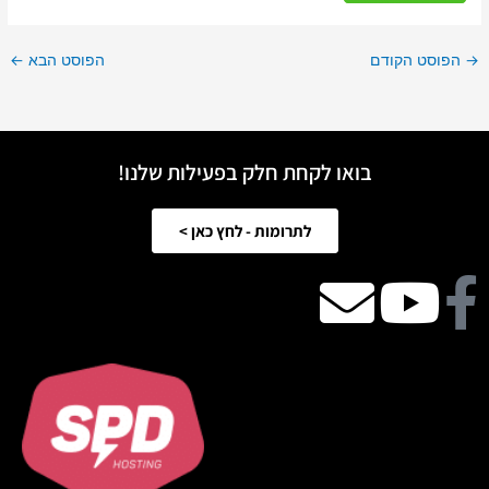
→
הפוסט הקודם
הפוסט הבא
←
בואו לקחת חלק בפעילות שלנו!
לתרומות - לחץ כאן >
Facebook
Youtube
email
icon