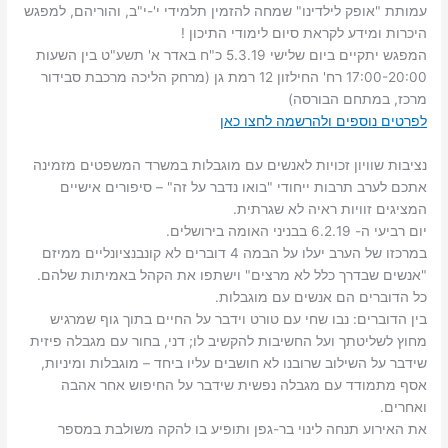
עמותת "אופק לילדינו" שמחה להזמין תלמידי י'-י"ב, והוריהם, למפגש
היכרות ומידע לקראת סיום לימודי התיכון !
המפגש יתקיים
ביום שלישי 5.3.19 כ"ח באדר א' תשע"ט בין השעות
17:00-20:00 רח' החילזון 12 רמת גן
(מרחק הליכה מרכבת סבידור
מרכז, במתחם הבורסה)
לפרטים נוספים ולהרשמה לחצו כאן
נציבות שוויון זכויות לאנשים עם מוגבלות במשרד המשפטים מזמינה
אתכם לערב תרבות ייחודי "בואו נדבר על זה" – סיפורים אישיים
המציגים זוויות ראיה לא שגרתית.
יום רביעי ה- 6.2.19 בבניני האומה בירושלים.
במרכזו של הערב יעלו על הבמה 4 דוברים לא קונבנציונליים ממיזם
"אנשים שבדרך כלל לא מרצים" וישתפו את הקהל באמיתות שלהם.
כל הדוברים הם אנשים עם מוגבלות.
בין הדוברים: נבו שחי עם טורט וידבר על החיים בתוך גוף שמרגיש
מחוץ לשליטתך ועל החשיבות להקשיב לו; דני, בחור עם מגבלה פיזית
שידבר על השילוב שרובנו לא חושבים עליו ביחד – מוגבלות ומיניות,
אסף מתמודד עם מגבלה נפשית שידבר על החיפוש אחר אהבה
ואחרים.
את האירוע תנחה לינוי בר-גפן ותופיע בו להקה משולבת במספר