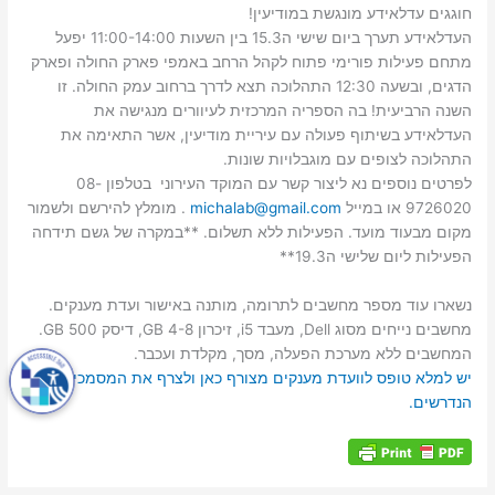
חוגגים עדלאידע מונגשת במודיעין!
העדלאידע תערך ביום שישי ה15.3 בין השעות 11:00-14:00 יפעל
מתחם פעילות פורימי פתוח לקהל הרחב באמפי פארק החולה ופארק
הדגים, ובשעה 12:30 התהלוכה תצא לדרך ברחוב עמק החולה. זו
השנה הרביעית! בה הספריה המרכזית לעיוורים מנגישה את
העדלאידע בשיתוף פעולה עם עיריית מודיעין, אשר התאימה את
התהלוכה לצופים עם מוגבלויות שונות.
לפרטים נוספים נא ליצור קשר עם המוקד העירוני בטלפון 08-
9726020 או במייל
michalab@gmail.com
. מומלץ להירשם ולשמור
מקום מבעוד מועד. הפעילות ללא תשלום. **במקרה של גשם תידחה
הפעילות ליום שלישי ה19.3**
נשארו עוד מספר מחשבים לתרומה, מותנה באישור ועדת מענקים.
מחשבים נייחים מסוג Dell, מעבד i5, זיכרון 4-8 GB, דיסק 500 GB.
המחשבים ללא מערכת הפעלה, מסך, מקלדת ועכבר.
יש למלא טופס לוועדת מענקים מצורף כאן ולצרף את המסמכים
הנדרשים.