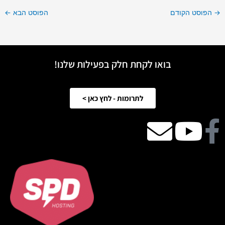
→
הפוסט הקודם
הפוסט הבא
←
בואו לקחת חלק בפעילות שלנו!
לתרומות - לחץ כאן >
Facebook
Youtube
email
icon