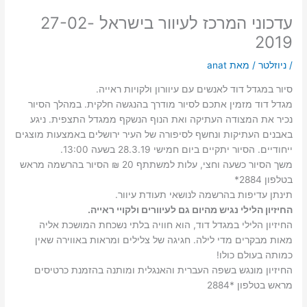
עדכוני המרכז לעיוור בישראל 27-02-
2019
/
ניוזלטר
/ מאת
anat
סיור במגדל דוד לאנשים עם עיוורון ולקויות ראייה.
מגדל דוד מזמין אתכם לסיור מודרך בהנגשה חלקית. במהלך הסיור
נכיר את המצודה העתיקה ואת הנוף הנשקף ממגדל התצפית. ניגע
באבנים העתיקות ונחשף לסיפורה של העיר ירושלים באמצעות מוצגים
ייחודיים. הסיור יתקיים ביום חמישי 28.3.19 בשעה 13:00.
משך הסיור כשעה וחצי, עלות למשתתף 20 ₪ הסיור בהרשמה מראש
בטלפון 2884*
תינתן עדיפות בהרשמה לנושאי תעודת עיוור.
החיזיון הלילי נגיש מהיום גם לעיוורים ולקויי ראייה.
החיזיון הלילי במגדל דוד, הוא חוויה בלתי נשכחת המושכת אליה
מאות מבקרים מדי לילה. חגיגה של צלילים ומראות באווירה שאין
כמותה בעולם כולו!
החיזיון מונגש בשפה העברית והאנגלית ומותנה בהזמנת כרטיסים
מראש בטלפון *2884