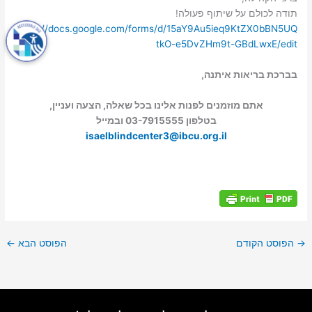
תודה לכולם על שיתוף פעולה!
https://docs.google.com/forms/d/15aY9Au5ieq9KtZX0bBN5UQ
tkO-e5DvZHm9t-GBdLwxE/edit
בברכת בריאות איתנה,
אתם מוזמנים לפנות אלינו בכל שאלה, הצעה ועניין,
בטלפון 03-7915555 ובמייל
isaelblindcenter3@ibcu.org.il
→
הפוסט הקודם
הפוסט הבא
←