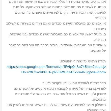
אנו עורכים מחקר במסגרת תהליך למידה שמטרתו שיפור השירותים
הניתנים לאנשים עם מוגבלות בתחום השילוב בתעסוקה. על מנת
להעמיק את הלמידה אנו זקוקים למרואיינים העונים על הנתונים
הבאים:
א. אנשים עם מוגבלות שאינם עובדים ואינם נעזרים בשירותים לשילוב
בעבודה.
ב. מעגל ראשון של אנשים עם מוגבלות שאינם עובדים (בני משפחה,
חברים).
ג. אנשים עם מוגבלות שעובדים ויכולים לספר מה עזר להם להתגבר
על חסמים.
תודה מראש על שיתוף הפעולה.
https://docs.google.com/forms/d/e/1FAIpQLSc745Iom7puurJjz
Hbu2tfCrovRhPLA-pRvBWUrUAZx2w4RSg/viewform
סקר צרכים לאנשים עם עיוורון ולקויות ראייה
לפרוייקט בנייה של מועדון לקבוצת רכיבת אופניים של אנשים עם
עיוורון ולקויות ראייה במגדל אור שבחיפה שנעשה ע"י סטודנטים
מהטכניון.
השאלון מיועד לאנשים עם עיוורון או לקויות ראייה ומטרתו להבין את
צרכי הקהילה,