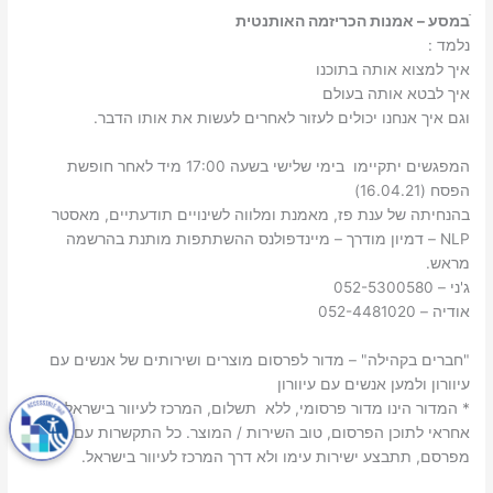
ֿבמסע – אמנות הכריזמה האותנטית
נלמד :
איך למצוא אותה בתוכנו
איך לבטא אותה בעולם
וגם איך אנחנו יכולים לעזור לאחרים לעשות את אותו הדבר.
המפגשים יתקיימו בימי שלישי בשעה 17:00 מיד לאחר חופשת
הפסח (16.04.21)
בהנחיתה של ענת פז, מאמנת ומלווה לשינויים תודעתיים, מאסטר
NLP – דמיון מודרך – מיינדפולנס ההשתתפות מותנת בהרשמה
מראש.
ג'ני – 052-5300580
אודיה – 052-4481020
"חברים בקהילה" – מדור לפרסום מוצרים ושירותים של אנשים עם
עיוורון ולמען אנשים עם עיוורון
* המדור הינו מדור פרסומי, ללא תשלום, המרכז לעיוור בישראל אינו
אחראי לתוכן הפרסום, טוב השירות / המוצר. כל התקשרות עם
מפרסם, תתבצע ישירות עימו ולא דרך המרכז לעיוור בישראל.