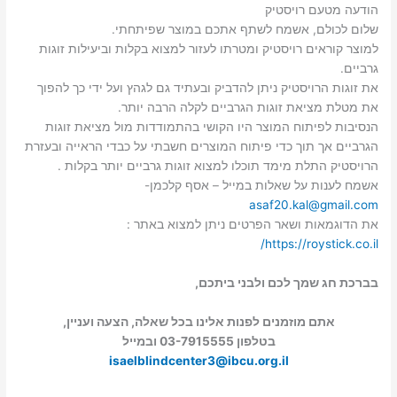
הודעה מטעם רויסטיק
שלום לכולם, אשמח לשתף אתכם במוצר שפיתחתי.
למוצר קוראים רויסטיק ומטרתו לעזור למצוא בקלות וביעילות זוגות
גרביים.
את זוגות הרויסטיק ניתן להדביק ובעתיד גם לגהץ ועל ידי כך להפוך
את מטלת מציאת זוגות הגרביים לקלה הרבה יותר.
הנסיבות לפיתוח המוצר היו הקושי בהתמודדות מול מציאת זוגות
הגרביים אך תוך כדי פיתוח המוצרים חשבתי על כבדי הראייה ובעזרת
הרויסטיק התלת מימד תוכלו למצוא זוגות גרביים יותר בקלות .
אשמח לענות על שאלות במייל – אסף קלכמן-
asaf20.kal@gmail.com
את הדוגמאות ושאר הפרטים ניתן למצוא באתר :
https://roystick.co.il/
בברכת חג שמך לכם ולבני ביתכם,
אתם מוזמנים לפנות אלינו בכל שאלה, הצעה ועניין,
בטלפון 03-7915555 ובמייל
isaelblindcenter3@ibcu.org.il