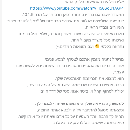
אליו בכל עת באמצעות הלינק הבא:
https://www.youtube.com/watch?v=I58SoU17AP4
המשדר יועבר גם ברדיו בתחנת "כאן תרבות" על תדר 104.9.
זו הפעם השלישית שנלווה את אירועי הבחירות של "כאן" לטובת ציבור
העיוורים וכבדי הראייה.
כולנו מאחלים שיהיה זה משדר מעניין ומהנה, שלא נופל ברמתו
ואיכותו מכל משדר מקביל אחר.
נתראה בקלפי
ועם תוצאות המדגם:-)
מרש"ל נתניה מזמין אתכם לצטרף למסע פנימי
אחד הדברים הפרגמטיים והטובים ביותר שאתה יכול לעשות עבור
עצמך,
הוא למצוא את הכריזמה האותנטית שלך.
הרבה אנשים חושבים שכריזמה היא סוג של הצגה כובשת,
יכולת לסחוף קהל או ביטוי אגואיסטי של דרך חיים
למעשה, הכריזמה שלך היא משהו שיחודי לגמרי לך.
וכשאתה מסוגל להתחבר אליה ולבטא אותה החוצה,
תהיה לך הרבה יותר השפעה על כל אדם שאתה יוצר איתו קשר.
היא המתנה שאתה יכול לחלוק עם העולם.