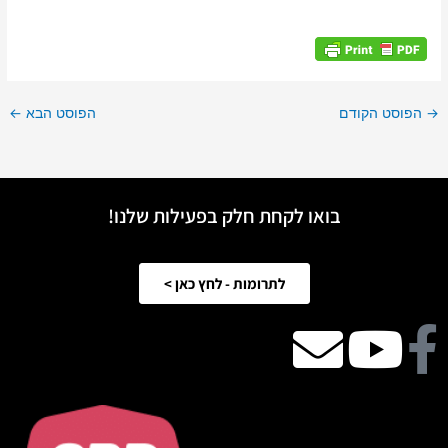
→
הפוסט הקודם
הפוסט הבא
←
בואו לקחת חלק בפעילות שלנו!
לתרומות - לחץ כאן >
Facebook
Youtube
email
icon