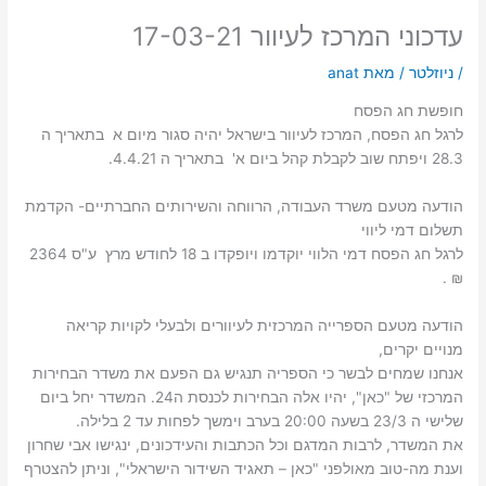
עדכוני המרכז לעיוור 17-03-21
/
ניוזלטר
/ מאת
anat
חופשת חג הפסח
לרגל חג הפסח, המרכז לעיוור בישראל יהיה סגור מיום א בתאריך ה
28.3 ויפתח שוב לקבלת קהל ביום א' בתאריך ה 4.4.21.
הודעה מטעם משרד העבודה, הרווחה והשירותים החברתיים- הקדמת
תשלום דמי ליווי
לרגל חג הפסח דמי הלווי יוקדמו ויופקדו ב 18 לחודש מרץ ע"ס 2364
₪ .
הודעה מטעם הספרייה המרכזית לעיוורים ולבעלי לקויות קריאה
מנויים יקרים,
אנחנו שמחים לבשר כי הספריה תנגיש גם הפעם את משדר הבחירות
המרכזי של "כאן", יהיו אלה הבחירות לכנסת ה24. המשדר יחל ביום
שלישי ה 23/3 בשעה 20:00 בערב וימשך לפחות עד 2 בלילה.
את המשדר, לרבות המדגם וכל הכתבות והעידכונים, ינגישו אבי שחרון
וענת מה-טוב מאולפני "כאן – תאגיד השידור הישראלי", וניתן להצטרף