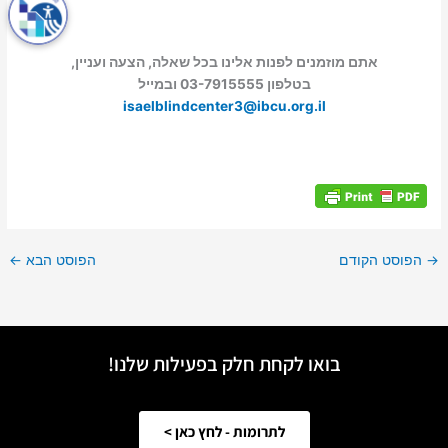
אתם מוזמנים לפנות אלינו בכל שאלה, הצעה ועניין,
בטלפון 03-7915555 ובמייל
isaelblindcenter3@ibcu.org.il
→
הפוסט הקודם
הפוסט הבא
←
בואו לקחת חלק בפעילות שלנו!
לתרומות - לחץ כאן >