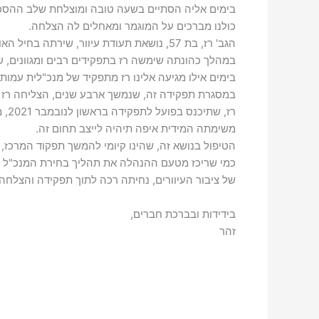
בימים אליה הסתיים בשעה טובה ומוצלחת שלב ההסכמו
כולנו מברכים על המוגמר ומאחלים לה הצלחה.
הגב' רז, בת 57, נושאת תעודת עיוור, שירתה בחיל האוויר של צה"ל ופרשה ממנו בדרגת סגן אלוף.
במהלך כהונתה שימשה רז בתפקידים רבים ומגוונים, שהק
בימים אילו מגיעה אלינו רז מתפקיד של מנכ"לית עמותת
במסגרת תפקידה זה, שנמשך ארבע שנים, הצליחה רז לג
רז, שתיכנס בפועל לתפקידה בראשון לנובמבר 2021, מקבלת לידיה מרכז ובו צוות עובדים מיומן ומסור ואולם למרבה הצער נתון במצב כספי ירוד ביותר.
משימתה המידית איפה תיהיה לייצב תחום זה.
הטיפול בנושא זה, שהינו קיומי להמשך תפקוד המרכז, מ
כמי שריכז מטעם ההנהלה את תהליך בחירת המנכ"ל החד
של ציבור העיוורים, נחיתה רכה לתוך תפקידה והצלח
בידידות ובברכת חברים,
זהר