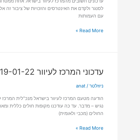
עדכונים חשובים מהמרכז לעיוור בישראל אחת ממטרותיו ה
01-
לסנגר ולקדם את האינטרסים והזכויות של ציבור זה א
22
עם העמותות
Read More »
עדכוני
עדכוני המרכז לעיוור 19-01-22
המרכז
לעיוור
ניוזלטר
/
anat
19-
הודעה מטעם המרכז לעיוור בישראל מנכ"לית המרכז לע
01-
נגיש – מדבר. עד כה עודכנו מקופות חולים כללית ומאוח
22
החולים (מכבי ולאומית)
Read More »