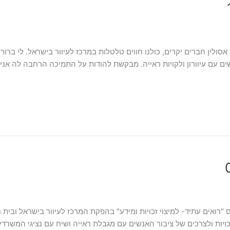
ולין ‌‌חברים יקרים, כולנו חווים טלטלות במרכז לעיוור בישראל. לי ברור
ם עם עיוורון ולקויות ראייה. מבקשת להודות על התמיכה הרחבה לה אני
ם שלישי בתאריך ה22/2/22 התקיים כנס "רואים עתיד- למיצוי זכויות ומידע" בהפקת המרכז לעיוור 
זכויות ולצרכים של ציבור האנשים עם מגבלת ראייה ושיח עם נציגי המשרד