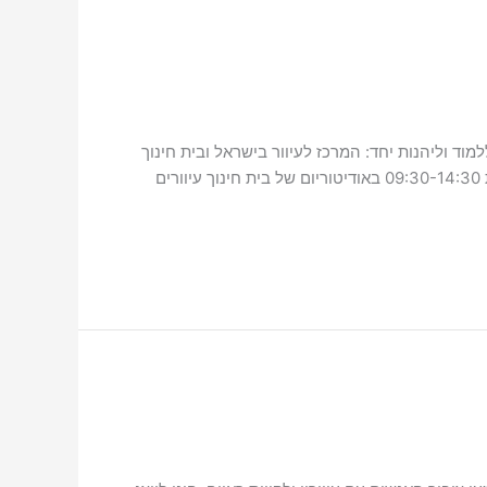
יד – מיצוי זכויות ומידע 2022 בירושלים. הזדמנות להיפגש, ללמוד וליהנות יחד: המרכז לעיוור בישראל ובית חינוך
עיוורים שמחים להזמין אתכם לכנס 'רואים עתיד – מיצוי זכויות ומידע 2022', שיתקיים ביום שלישי בתאריך ה22/2/22 בין השעות 09:30-14:30 באודיטוריום של בית חינוך עיוורים