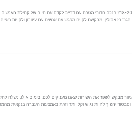
הודעה חשובה מטעם המרכז לעיוור בישראל אתם בני 18-20? הנכם חדורי מטרה עם דרייב לקדם את חי
בקשת לקיים מפגש עם אנשים עם עיוורון ולקויות ראייה בגילאי 18-20, בו יעלו ויישמעו הקולות 
ור מבקש לשפר את השירות שאנו מעניקים לכם. בימים אילו, נשלח לחלק
סוד יהפוך להיות נגיש וקל יותר וזאת באמצעות העברה בנקאית מהמרכז 