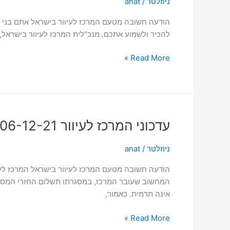
ניוזלטר
/
anat
09-
12-
להכיר ולשמוע אתכם. מנכ"לית המרכז לעיוור בישראל, הגב' רז אסולין, מ
21
Read More »
עדכוני
עדכוני המרכז לעיוור 06-12-21
המרכז
לעיוור
ניוזלטר
/
anat
06-
הודעה חשובה מטעם המרכז לעיוור בישראל המרכז לעיו
12-
המחשוב שעובר המרכז, במסגרתו תשלום החזרי המס וסב
21
אינה תרמית. כאמור,
Read More »