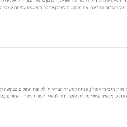
עיקריות של המרכז לעיוור בישראל, כארגון גג של הגופים הפועלים למען צי
ל מול מוסדות המדינה. אנו מבקשים לעדכן אתכם בהישגים עליהם עמלנו 
יוור, הגב' רז אסולין, פנתה למשרד הבריאות ולקופות החולים בבקשה לא
דת כי מכשיר נגיש למדידת סוכר יינתן לנושאי תעודת עיוור – החולים בסו