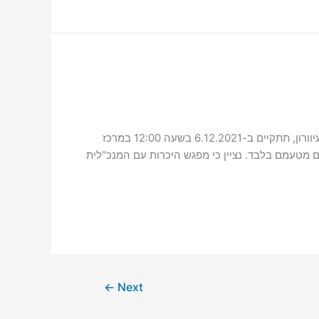
אסיפה כללית – עמותת המרכז לעיוור בישראל ישיבת האסיפה הכללית של יושבי ראש הארגונים והאגודות למען ושל אנשים עם עיוורון, תתקיים ב-6.12.2021 בשעה 12:00 במרכז
או נציגים מטעמם בלבד. נציין כי מפגש היכרות עם המנכ"לית
←
Next