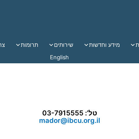
ת
מידע וחדשות
שירותים
תרומות
צר
English
טל’: 03-7915555
mador@ibcu.org.il