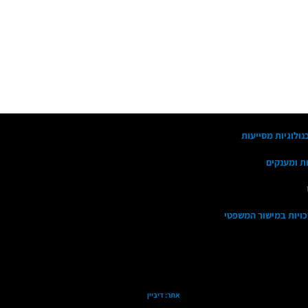
נולוגיות מסייעות
ות ומענקים
זכויות במישור המשפטי
אתר: דיביין