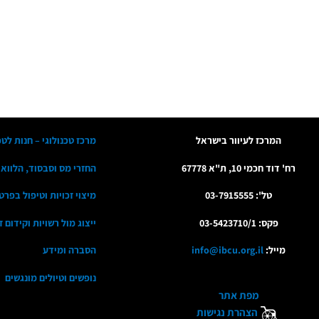
המרכז לעיוור בישראל
מרכז טכנולוגי – חנות לטכ
רח' דוד חכמי 10, ת"א 67778
החזרי מס וסבסוד, הלווא
טל': 03-7915555
מיצוי זכויות וטיפול בפרט
פקס: 03-5423710/1
ייצוג מול רשויות וקידום 
מייל:
info@ibcu.org.il
הסברה ומידע
נופשים וטיולים מונגשים
מפת אתר
הצהרת נגישות