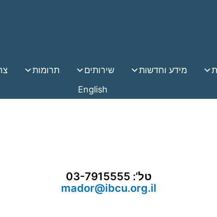
ת
מידע וחדשות
שירותים
תרומות
צר
English
טל’: 03-7915555
mador@ibcu.org.il