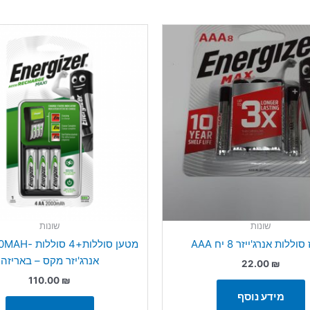
שונות
שונות
ללות אנרג'ייזר 8 יח AAA
מטען סוללות+4 
אנרג'יזר מקס – באריזה
22.00
₪
110.00
₪
מידע נוסף