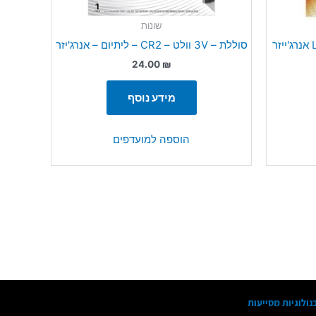
שונות
סוללות כפתור אלקליין LR44\A76 אנרג'ייזר
סוללת – 3V וולט – CR2 – ליתיום – אנרג'יזר
24.00
₪
מידע נוסף
הוספה למועדפים
נולוגיות מסייעות