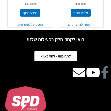
140.00
₪
308.00
₪
מידע נוסף
מידע נוסף
הוספה למועדפים
הוספה למועדפים
בואו לקחת חלק בפעילות שלנו!
לתרומות - לחץ כאן >
Facebook
Youtube
email
icon