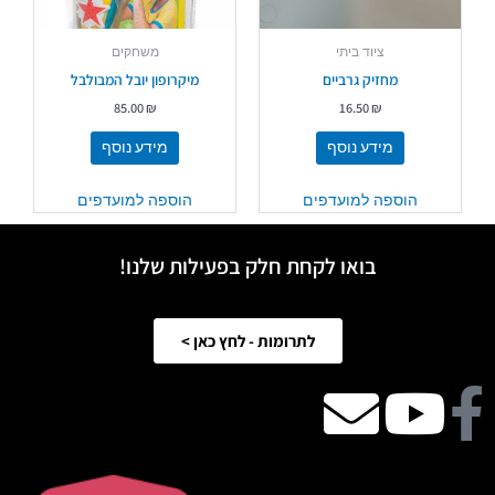
ציוד ביתי
משחקים
מחזיק גרביים
מיקרופון יובל המבולבל
85.00
₪
16.50
₪
מידע נוסף
מידע נוסף
הוספה למועדפים
הוספה למועדפים
בואו לקחת חלק בפעילות שלנו!
לתרומות - לחץ כאן >
Facebook
Youtube
email
icon