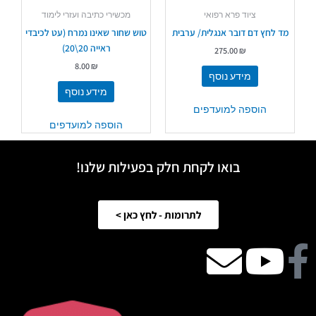
ציוד פרא רפואי
מכשירי כתיבה ועזרי לימוד
מד לחץ דם דובר אנגלית/ ערבית
טוש שחור שאינו נמרח (עט לכיבדי
ראייה 20\20)
275.00
₪
8.00
₪
מידע נוסף
מידע נוסף
הוספה למועדפים
הוספה למועדפים
בואו לקחת חלק בפעילות שלנו!
לתרומות - לחץ כאן >
Facebook
Youtube
email
icon