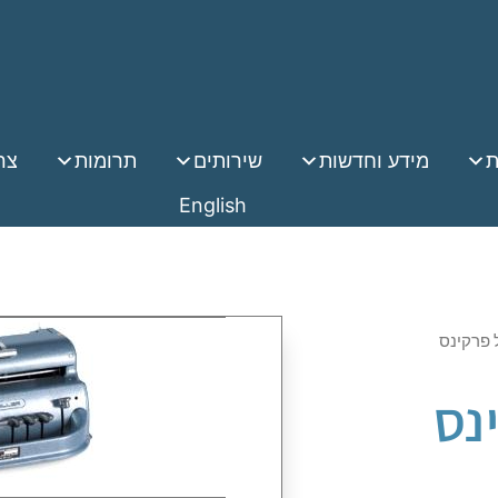
ת
מידע וחדשות
שירותים
תרומות
צר
English
 פרקינס
נס