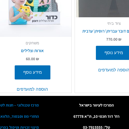
ציוד ביתי
דובר עברית\ רוסית\ ערבית
770.00
₪
משחקים
אורות וצלילים
מידע נוסף
60.00
₪
וספה למועדפים
מידע נוסף
הוספה למועדפים
המרכז לעיוור בישראל
מרכז טכנולוגי – חנות לטכ
רח' דוד חכמי 10, ת"א 67778
החזרי מס וסבסוד, הלווא
טל': 03-7915555
מיצוי זכויות וטיפול בפרט