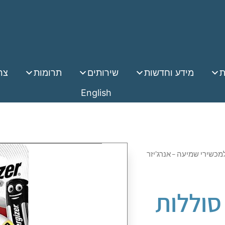
ת
מידע וחדשות
שירותים
תרומות
צר
English
ללות – מארז 8 סוללות -10AIR- למכשירי שמיעה – אנרג'יזר
וללות – מארז 8 סוללות