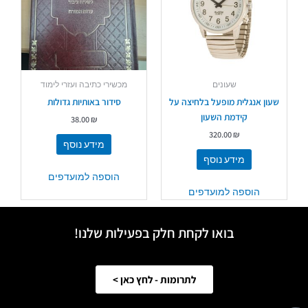
שעונים
מכשירי כתיבה ועזרי לימוד
שעון אנגלית מופעל בלחיצה על
סידור באותיות גדולות
קידמת השעון
38.00
₪
320.00
₪
מידע נוסף
מידע נוסף
הוספה למועדפים
הוספה למועדפים
בואו לקחת חלק בפעילות שלנו!
לתרומות - לחץ כאן >