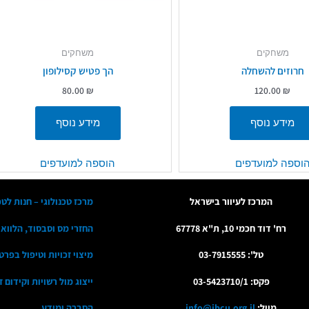
משחקים
משחקים
חרוזים להשחלה
הך פטיש קסילופון
80.00
₪
120.00
₪
מידע נוסף
מידע נוסף
וספה למועדפים
הוספה למועדפים
המרכז לעיוור בישראל
מרכז טכנולוגי – חנות לטכ
רח' דוד חכמי 10, ת"א 67778
החזרי מס וסבסוד, הלווא
טל': 03-7915555
מיצוי זכויות וטיפול בפרט
פקס: 03-5423710/1
ייצוג מול רשויות וקידום 
מייל:
info@ibcu.org.il
הסברה ומידע