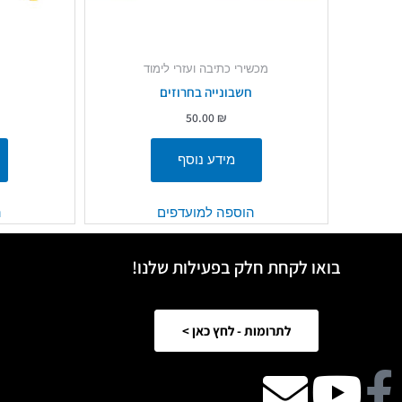
מכשירי כתיבה ועזרי לימוד
חשבונייה בחרוזים
50.00
₪
מידע נוסף
הוספה למועדפים
ה
בואו לקחת חלק בפעילות שלנו!
לתרומות - לחץ כאן >
Facebook
Youtube
email