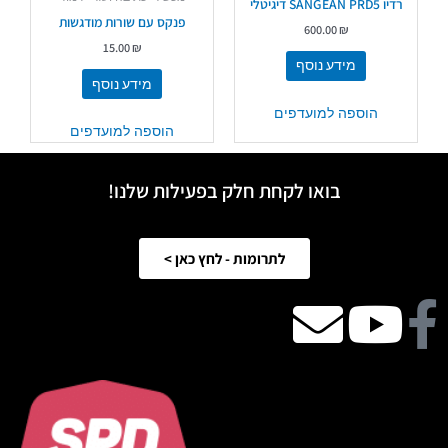
רדיו SANGEAN PRD5 דיגיטלי
פנקס עם שורות מודגשות
600.00
₪
15.00
₪
מידע נוסף
מידע נוסף
הוספה למועדפים
הוספה למועדפים
בואו לקחת חלק בפעילות שלנו!
לתרומות - לחץ כאן >
Facebook
Youtube
email
icon