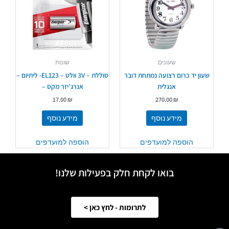
שעונים
שונות
שעון יד כרום רצועה נמתחת דובר
סוללת – 3V וולט – EL123- ליתיום –
אנגלית
אנרג'יזר מקס –
17.00
₪
270.00
₪
מידע נוסף
מידע נוסף
הוספה למועדפים
הוספה למועדפים
בואו לקחת חלק בפעילות שלנו!
לתרומות - לחץ כאן >