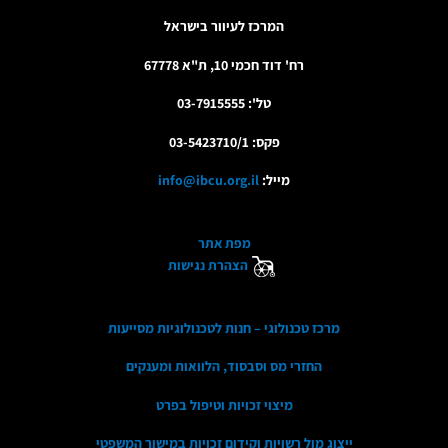
המרכז לעיוור בישראל
רח' דוד חכמי 10, ת"א 67778
טל': 03-7915555
פקס: 03-5423710/1
מייל:
info@ibcu.org.il
מפת אתר
הצהרת נגישות
מרכז טכנולוגי – חנות לטכנולוגיות מסייעות
החזרי מס וסבסוד, הלוואות ומענקים
מיצוי זכויות וטיפול בפרט
ייצוג מול רשויות וקידום זכויות במישור המשפטי