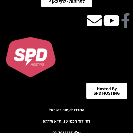
לתרומות - לחץ כאן >
Facebook
Youtube
email
icon
Hosted By
SPD HOSTING
המרכז לעיוור בישראל
רח' דוד חכמי 10, ת"א 67778
טל': 03-7915555