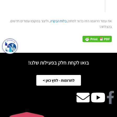
את עמוד הדוגמה הזה כדאי למחוק
בלוח הבקרה
, וליצור במקומו עמודים חדשים.
בהצלחה!
בואו לקחת חלק בפעילות שלנו!
לתרומות - לחץ כאן >
Facebook
Youtube
email
icon